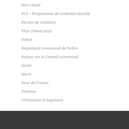
Non classé
PCS – Programme de Cohésion Sociale
Permis de conduire
Plan Climat 2030
Police
Règlement communal de Police
Retour sur le Conseil communal
Santé
Sport
Tour de France
Travaux
Urbanisme et logement