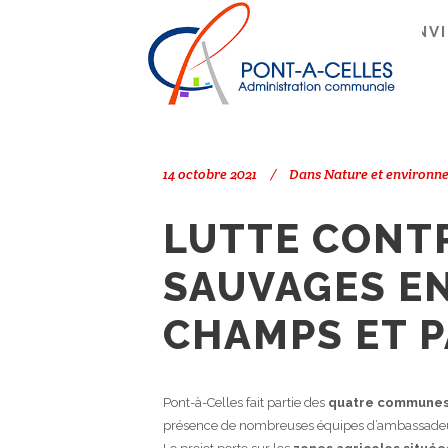
Search
PONT-À-CELLES
/
NATURE ET ENV
ET PÂTURES
14 octobre 2021
Dans
Nature et environn
LUTTE CONT
SAUVAGES E
CHAMPS ET 
Pont-à-Celles fait partie des
quatre communes
présence de nombreuses équipes d’ambassadeurs 