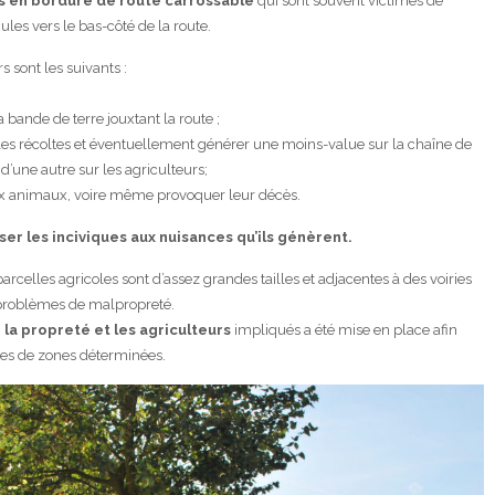
s en bordure de route carrossable
qui sont souvent victimes de
les vers le bas-côté de la route.
 sont les suivants :
;
 bande de terre jouxtant la route ;
es récoltes et éventuellement générer une moins-value sur la chaîne de
’une autre sur les agriculteurs;
ux animaux, voire même provoquer leur décès.
er les inciviques aux nuisances qu’ils génèrent.
arcelles agricoles sont d’assez grandes tailles et adjacentes à des voiries
s problèmes de malpropreté.
la propreté et les agriculteurs
impliqués a été mise en place afin
res de zones déterminées.