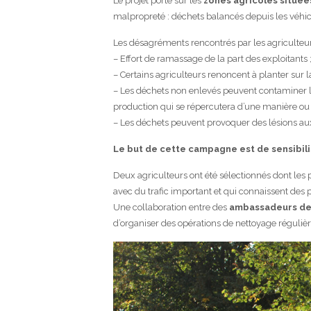
Le projet porte sur les
zones agricoles située
malpropreté : déchets balancés depuis les véhicu
Les désagréments rencontrés par les agriculteurs
– Effort de ramassage de la part des exploitants 
– Certains agriculteurs renoncent à planter sur la
– Les déchets non enlevés peuvent contaminer l
production qui se répercutera d’une manière ou d
– Les déchets peuvent provoquer des lésions a
Le but de cette campagne est de sensibilis
Deux agriculteurs ont été sélectionnés dont les p
avec du trafic important et qui connaissent de
Une collaboration entre des
ambassadeurs de 
d’organiser des opérations de nettoyage réguliè