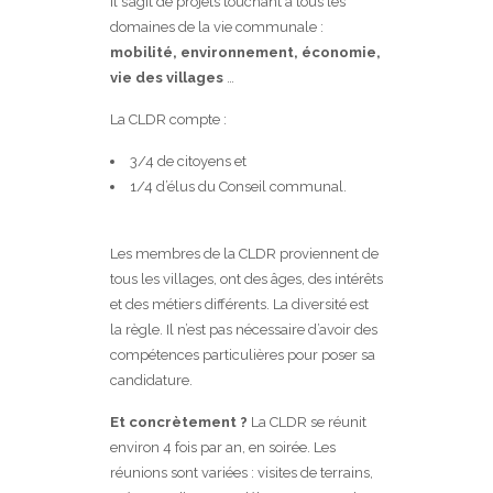
Il s’agit de projets touchant à tous les
domaines de la vie communale :
mobilité, environnement, économie,
vie des villages
…
La CLDR compte :
3/4 de citoyens et
1/4 d’élus du Conseil communal.
Les membres de la CLDR proviennent de
tous les villages, ont des âges, des intérêts
et des métiers différents. La diversité est
la règle. Il n’est pas nécessaire d’avoir des
compétences particulières pour poser sa
candidature.
Et concrètement ?
La CLDR se réunit
environ 4 fois par an, en soirée. Les
réunions sont variées : visites de terrains,