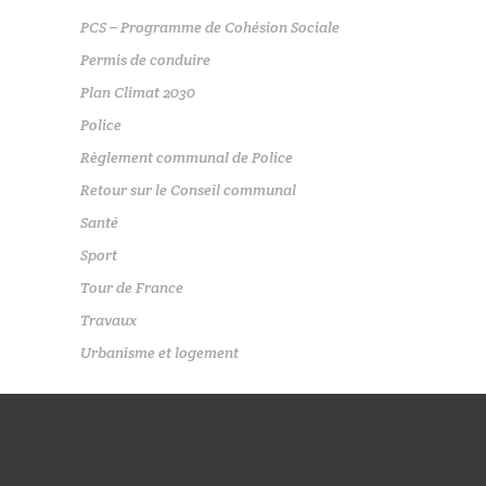
PCS – Programme de Cohésion Sociale
Permis de conduire
Plan Climat 2030
Police
Règlement communal de Police
Retour sur le Conseil communal
Santé
Sport
Tour de France
Travaux
Urbanisme et logement