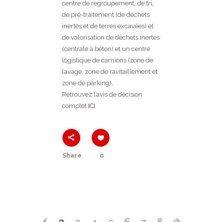
centre de regroupement, de tri,
de pré-traitement (de déchets
inertes et de terres excavées) et
de valorisation de déchets inertes
(centrale à béton) et un centre
logistique de camions (zone de
lavage, zone de ravitaillement et
zone de parking).
Retrouvez l’avis de décision
complet
ICI
Share
0
1
2
3
4
5
6
7
8
9